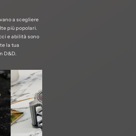
vano a scegliere
lte più popolari.
ci e abilità sono
e la tua
in D&D.