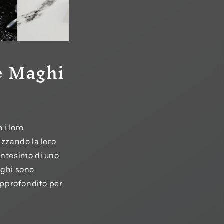
e Maghi
i loro
izzando la loro
cantesimo di uno
aghi sono
 approfondito per