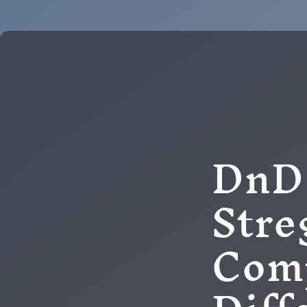
DnD 
Stre
Comp