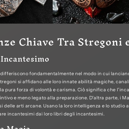
nze Chiave Tra Stregoni 
 Incantesimo
differiscono fondamentalmente nel modo in cui lanciano 
tregoni si affidano alle loro innate abilità magiche, canal
la pura forza di volontà e carisma. Ciò significa che l'in
intivo e meno legato alla preparazione. D'altra parte, i M
i delle arti arcane. Usano la loro intelligenza e lo studio
re incantesimi dai loro libri degli incantesimi.
la Magia