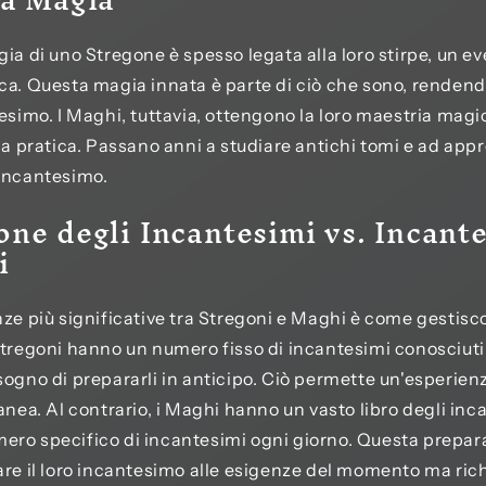
gia di uno Stregone è spesso legata alla loro stirpe, un e
ca. Questa magia innata è parte di ciò che sono, renden
tesimo. I Maghi, tuttavia, ottengono la loro maestria magi
 la pratica. Passano anni a studiare antichi tomi e ad app
'incantesimo.
one degli Incantesimi vs. Incant
i
nze più significative tra Stregoni e Maghi è come gestisco
Stregoni hanno un numero fisso di incantesimi conosciut
sogno di prepararli in anticipo. Ciò permette un'esperienz
anea. Al contrario, i Maghi hanno un vasto libro degli inc
ero specifico di incantesimi ogni giorno. Questa prepa
are il loro incantesimo alle esigenze del momento ma ric