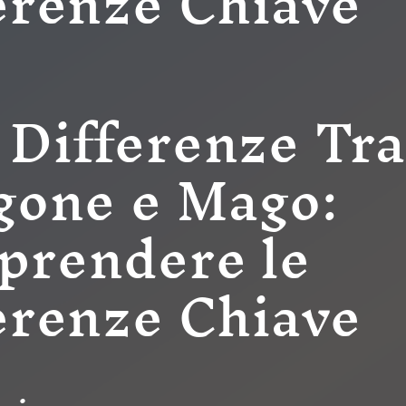
erenze Chiave
Differenze Tr
gone e Mago:
rendere le
erenze Chiave