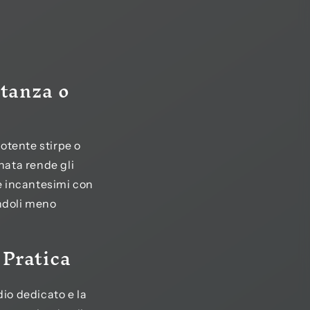
stanza o
otente stirpe o
nata rende gli
e incantesimi con
endoli meno
 Pratica
dio dedicato e la