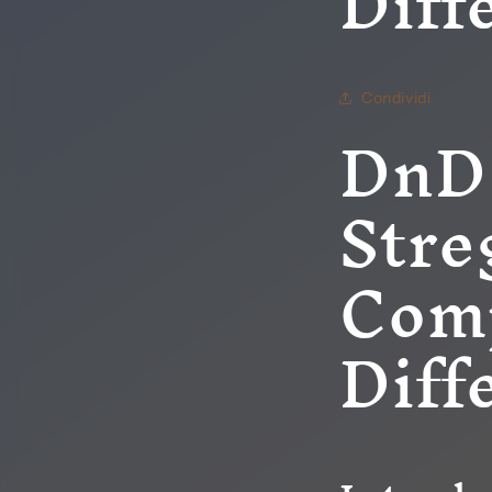
Diff
Condividi
DnD 
Stre
Comp
Diff