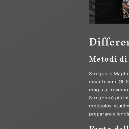
Differe
Metodi di
Stregoni e Maghi 
incantesimi. Gli S
magia attraverso 
Stregone è più ist
meticolosi studios
preparare e lancia
Fonte del