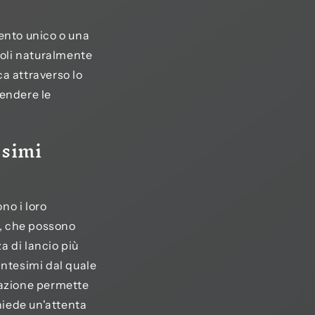
vento unico o una
doli naturalmente
ca attraverso lo
rendere le
esimi
no i loro
i, che possono
a di lancio più
antesimi dal quale
razione permette
hiede un'attenta