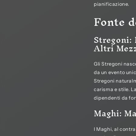
pianificazione.
Fonte d
Stregoni: 
Altri Mez
Gli Stregoni nasc
da un evento unic
Stregoni naturalm
carisma e stile. 
dipendenti da font
Maghi: Ma
I Maghi, al contra