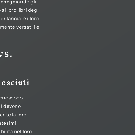
droneggiando gli
ai loro libri degli
r lanciare i loro
mente versatili e
vs.
osciuti
 conoscono
ni devono
ente la loro
antesimi
ilità nel loro