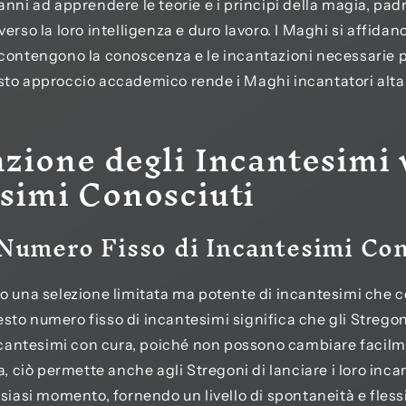
anni ad apprendere le teorie e i principi della magia, pa
erso la loro intelligenza e duro lavoro. I Maghi si affidano 
contengono la conoscenza e le incantazioni necessarie pe
to approccio accademico rende i Maghi incantatori alta
zione degli Incantesimi 
simi Conosciuti
 Numero Fisso di Incantesimi Con
no una selezione limitata ma potente di incantesimi che
to numero fisso di incantesimi significa che gli Strego
incantesimi con cura, poiché non possono cambiare facilm
a, ciò permette anche agli Stregoni di lanciare i loro inc
siasi momento, fornendo un livello di spontaneità e flessib