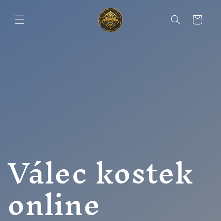
Přejít k
obsahu
Košík
Válec kostek
online